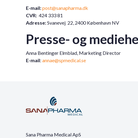
E-mail:
post@sanapharma.dk
CVR:
424 333 81
Adresse:
Svanevej 22, 2400 K
øbenhavn NV
Presse- og medieh
Anna Bentinger Elmblad
, Marketing Director
E-mail
:
annae@spmedical.se
Sana Pharma Medical ApS