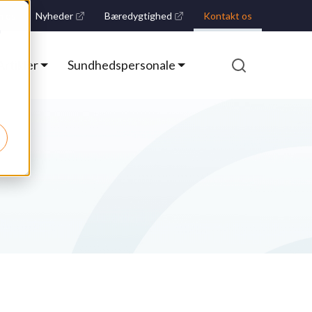
 os
Nyheder
Bæredygtighed
Kontakt os
m
Opens a new window
Opens a new window
Artikler
Sundhedspersonale
Søk